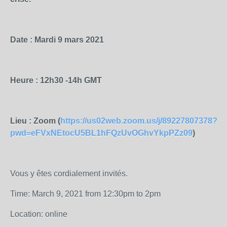
Date :
Mardi 9 mars 2021
Heure :
12h30 -14h GMT
Lieu :
Zoom
(
https://us02web.zoom.us/j/89227807378?
pwd=eFVxNEtocU5BL1hFQzUvOGhvYkpPZz09
)
Vous y êtes cordialement invités.
Time: March 9, 2021 from 12:30pm to 2pm
Location: online